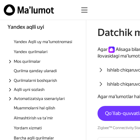
Yandex aqlli uyi
Datchik m
Yandex Aqlli uy ma’lumotnomasi
Agar
Alisaga bila
Yandex qurilmalari
ilovasidagi ma’lumot
Mos qurilmalar
Ishlab chiqaruv
Qurilma qanday ulanadi
Qurilmalarni boshqarish
Ishlab chiqaruv
Aqlli uyni sozlash
Agar ma’lumotlar ha
Avtomatizatsiya ssenariylari
Muammolarni hal qilish
Qo'llab-quvvatl
Almashtirish va ta’mir
Yordam xizmati
Zigbee™ Connectivity Stan
Barcha aqlli qurilmalar